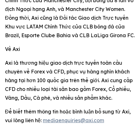
Chính Thức của Manchester City, đội bóng đã 8 lần vô
địch Ngoại hạng Anh, và Manchester City Women.
Đồng thời, Axi cũng là Đối tác Giao dịch Trực tuyến
Khu vực LATAM Chính Thức của CLB bóng đá của
Brazil, Esporte Clube Bahia và CLB LaLiga Girona FC.
Về Axi
Axi là thương hiệu giao dịch trực tuyến toàn cầu
chuyên về Forex và CFD, phục vụ hàng nghìn khách
hàng tại hơn 100 quốc gia trên thế giới. Axi cung cấp
CFD cho nhiều loại tài sản bao gồm Forex, Cổ phiếu,
Vàng, Dầu, Cà phê, và nhiều sản phẩm khác.
Để biết thêm thông tin hoặc bình luận bổ sung từ Axi,
vui lòng liên hệ:
mediaenquiries@axi.com