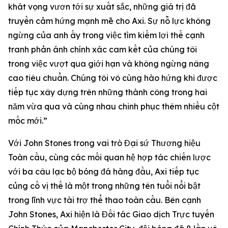
khát vọng vươn tới sự xuất sắc, những giá trị đã
truyền cảm hứng mạnh mẽ cho Axi. Sự nỗ lực không
ngừng của anh ấy trong việc tìm kiếm lợi thế cạnh
tranh phản ánh chính xác cam kết của chúng tôi
trong việc vượt qua giới hạn và không ngừng nâng
cao tiêu chuẩn. Chúng tôi vô cùng hào hứng khi được
tiếp tục xây dựng trên những thành công trong hai
năm vừa qua và cùng nhau chinh phục thêm nhiều cột
mốc mới.”
Với John Stones trong vai trò Đại sứ Thương hiệu
Toàn cầu, cùng các mối quan hệ hợp tác chiến lược
với ba câu lạc bộ bóng đá hàng đầu, Axi tiếp tục
củng cố vị thế là một trong những tên tuổi nổi bật
trong lĩnh vực tài trợ thể thao toàn cầu. Bên cạnh
John Stones, Axi hiện là Đối tác Giao dịch Trực tuyến