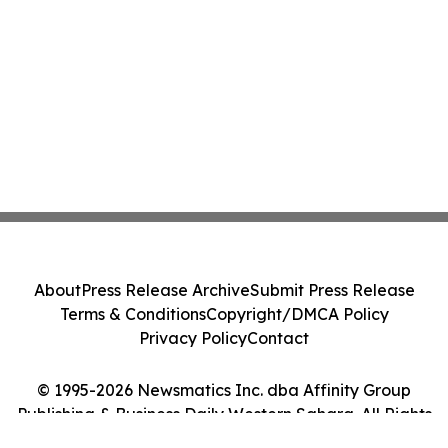
About
Press Release Archive
Submit Press Release
Terms & Conditions
Copyright/DMCA Policy
Privacy Policy
Contact
© 1995-2026 Newsmatics Inc. dba Affinity Group
Publishing & Business Daily Western Sahara. All Rights
Reserved.